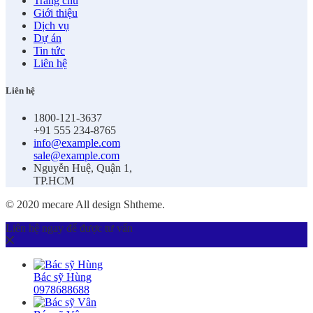
Trang chủ
Giới thiệu
Dịch vụ
Dự án
Tin tức
Liên hệ
Liên hệ
1800-121-3637
+91 555 234-8765
info@example.com
sale@example.com
Nguyễn Huệ, Quận 1,
TP.HCM
© 2020 mecare All design Shtheme.
Liên hệ ngay để được tư vấn
Bác sỹ Hùng
0978688688